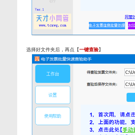
选择好文件夹后，再点【
一键查验
】