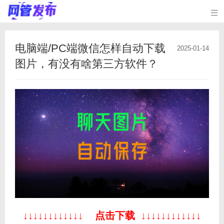

电脑端/PC端微信怎样自动下载
2025-01-14
图片，有没有啥第三方软件？
↓
↓
↓
↓
↓
↓
↓
↓
↓
↓
↓
↓
点击下载
↓
↓
↓
↓
↓
↓
↓
↓
↓
↓
↓
↓