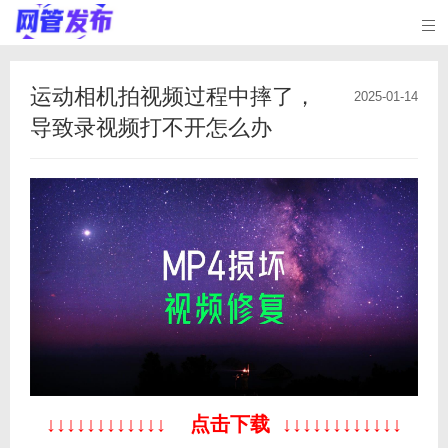

运动相机拍视频过程中摔了，
2025-01-14
导致录视频打不开怎么办
↓
↓
↓
↓
↓
↓
↓
↓
↓
↓
↓
↓
点击下载
↓
↓
↓
↓
↓
↓
↓
↓
↓
↓
↓
↓