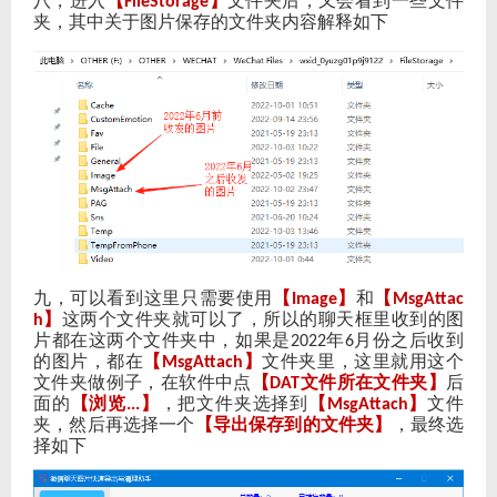
八，进入
【
】
文件夹后，又会看到一些文件
FileStorage
夹，其中关于图片保存的文件夹内容解释如下
九，可以看到这里只需要使用
【
】
和
【
Image
MsgAttac
】
这两个文件夹就可以了，所以的聊天框里收到的图
h
片都在这两个文件夹中，如果是
年
月份之后收到
2022
6
的图片，都在
【
】
文件夹里，这里就用这个
MsgAttach
文件夹做例子，在软件中点
【
文件所在文件夹】
后
DAT
面的
【浏览
】
，把文件夹选择到
【
】
文件
...
MsgAttach
夹，然后再选择一个
【导出保存到的文件夹】
，最终选
择如下